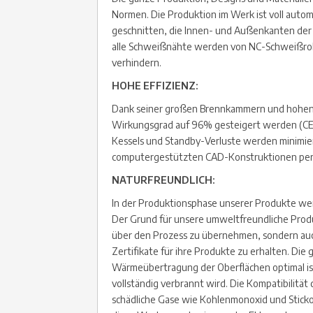
Normen. Die Produktion im Werk ist voll autom
geschnitten, die Innen- und Außenkanten de
alle Schweißnähte werden von NC-Schweißrobo
verhindern.
HOHE EFFIZIENZ:
Dank seiner großen Brennkammern und hohen
Wirkungsgrad auf 96% gesteigert werden (CE
Kessels und Standby-Verluste werden minimie
computergestützten CAD-Konstruktionen perf
NATURFREUNDLICH:
In der Produktionsphase unserer Produkte we
Der Grund für unsere umweltfreundliche Produk
über den Prozess zu übernehmen, sondern auch 
Zertifikate für ihre Produkte zu erhalten. Die
Wärmeübertragung der Oberflächen optimal is
vollständig verbrannt wird. Die Kompatibilität 
schädliche Gase wie Kohlenmonoxid und Sticko