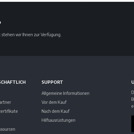
?
t stehen wir Ihnen zur Verfügung.
SCHAFTLICH
SUPPORT
D
Allgemeine Informationen
B
artner
Vor dem Kauf
e
ertifikate
Nach dem Kauf
Hilfsausrüstungen
sourcen